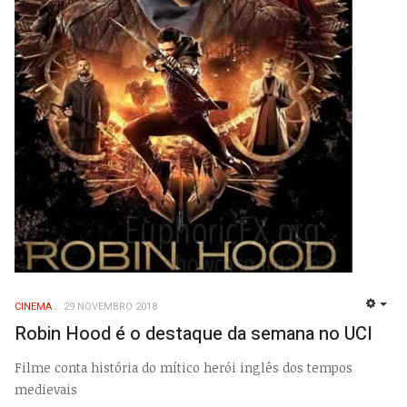
CINEMA
29 NOVEMBRO 2018
EMP
Robin Hood é o destaque da semana no UCI
Filme conta história do mítico herói inglês dos tempos
medievais