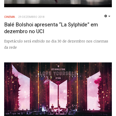
CINEMA
29 DEZEMBRO 2018
EMP
Balé Bolshoi apresenta “La Sylphide” em
dezembro no UCI
Espetáculo será exibido no dia 30 de dezembro nos cinemas
da rede