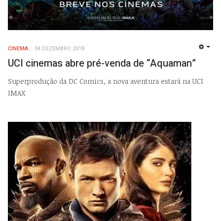
CINEMA
04 DEZEMBRO 2018
EMP
UCI cinemas abre pré-venda de “Aquaman”
Superprodução da DC Comics, a nova aventura estará na UCI
IMAX