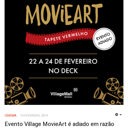
CINEMA
14 FEVEREIRO 2019
EMP
Evento Village MovieArt é adiado em razão