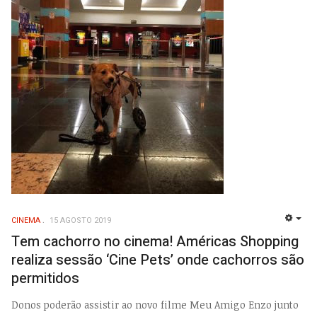
CINEMA
15 AGOSTO 2019
EMP
Tem cachorro no cinema! Américas Shopping
realiza sessão ‘Cine Pets’ onde cachorros são
permitidos
Donos poderão assistir ao novo filme Meu Amigo Enzo junto