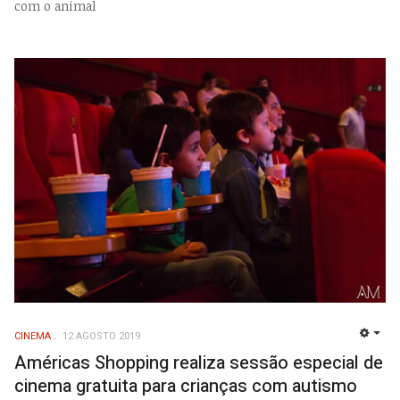
com o animal
CINEMA
12 AGOSTO 2019
EMP
Américas Shopping realiza sessão especial de
cinema gratuita para crianças com autismo