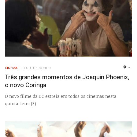
CINEMA
01 OUTUBRO 2019
EMP
Três grandes momentos de Joaquin Phoenix,
o novo Coringa
O novo filme da DC estreia em todos os cinemas nesta
quinta-feira (3)