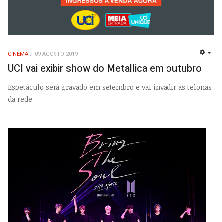
CINEMA
09 AGOSTO 2019
EMP
UCI vai exibir show do Metallica em outubro
Espetáculo será gravado em setembro e vai invadir as telonas
da rede