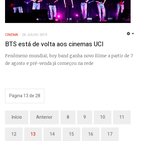
CINEMA
26 JULHO 2019
EMP
BTS está de volta aos cinemas UCI
Fenômeno mundial, boy band ganha novo filme a partir de 7
de agosto e pré-venda já começou na rede
Página 13 de 28
Início
Anterior
8
9
10
11
12
13
14
15
16
17