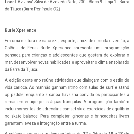
Local
: Av. José Silva de Azevedo Neto, 200 - Bloco 9 - Loja 1 - Barra
da Tijuca (Barra Península O2)
Burle Xperience
Em uma mistura de natureza, esporte, amizade e muita diversão, a
Colônia de Férias Burle Xperience apresenta uma programação
pensada para crianças e adolescentes que gostam de explorar o
mar, desenvolver novas habilidades e aproveitar o clima ensolarado
da Barra da Tijuca.
A edição deste ano reúne atividades que dialogam com o estilo de
vida carioca. As manhãs ganham ritmo com aulas de surf e stand
up paddle, enquanto a canoa havaiana convida os participantes a
remar em equipe pelas águas tranquilas. A programação também
inclui momentos de adrenalina com jet ski e exercícios de equilíbrio
no skate balance. Para completar, gincanas e brincadeiras livres
garantem leveza e integração entre a turma.
A colônia acontece em dois períodos: de
12 a 16
e de
19 a 23 de