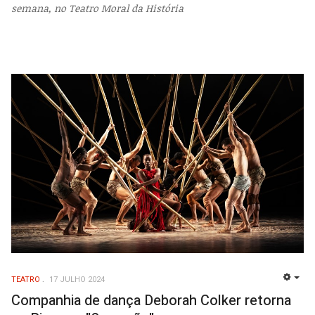
semana, no Teatro Moral da História
TEATRO
17 JULHO 2024
EMP
Companhia de dança Deborah Colker retorna