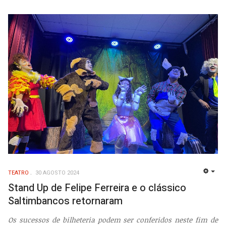
TEATRO
30 AGOSTO 2024
EMP
Stand Up de Felipe Ferreira e o clássico
Saltimbancos retornaram
Os sucessos de bilheteria podem ser conferidos neste fim de