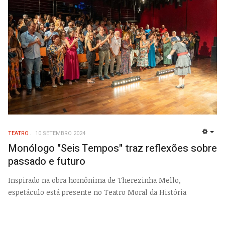
TEATRO
10 SETEMBRO 2024
EMP
Monólogo "Seis Tempos" traz reflexões sobre
passado e futuro
Inspirado na obra homônima de Therezinha Mello,
espetáculo está presente no Teatro Moral da História