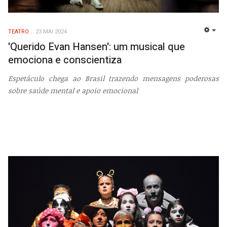
TEATRO
23 MAI 2024
EMP
'Querido Evan Hansen': um musical que
emociona e conscientiza
Espetáculo chega ao Brasil trazendo mensagens poderosas
sobre saúde mental e apoio emocional