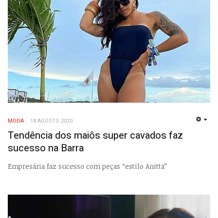
MODA
18 AGOSTO 2020
EMP
Tendência dos maiôs super cavados faz
sucesso na Barra
Empresária faz sucesso com peças “estilo Anitta”