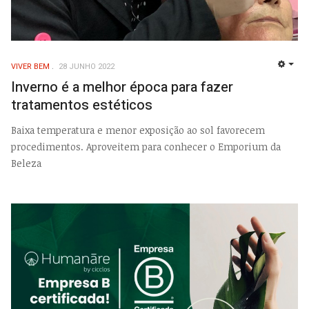
VIVER BEM
28 JUNHO 2022
EMP
Inverno é a melhor época para fazer
tratamentos estéticos
Baixa temperatura e menor exposição ao sol favorecem
procedimentos. Aproveitem para conhecer o Emporium da
Beleza