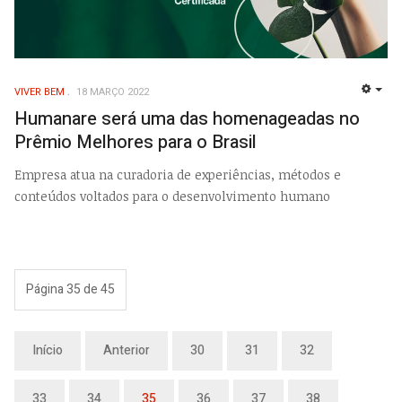
VIVER BEM
18 MARÇO 2022
EMP
Humanare será uma das homenageadas no
Prêmio Melhores para o Brasil
Empresa atua na curadoria de experiências, métodos e
conteúdos voltados para o desenvolvimento humano
Página 35 de 45
Início
Anterior
30
31
32
33
34
35
36
37
38