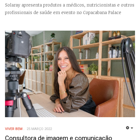
Solaray apresenta produtos a médicos, nutricionistas e outros
profissionais de saúde em evento no Copacabana Palace
VIVER BEM
25 MARÇO 2022
EMP
Consultora de imagem e comunicação