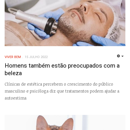
VIVER BEM
15 JULHO 2022
EMP
Homens também estão preocupados com a
beleza
Clínicas de estética percebem o crescimento do público
masculino e psicóloga diz que tratamentos podem ajudar a
autoestima