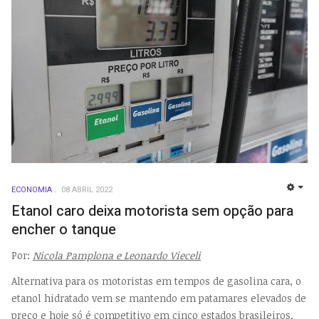
ECONOMIA
08 ABRIL 2022
EMP
Etanol caro deixa motorista sem opção para
encher o tanque
Por:
Nicola Pamplona e Leonardo Vieceli
Alternativa para os motoristas em tempos de gasolina cara, o
etanol hidratado vem se mantendo em patamares elevados de
preço e hoje só é competitivo em cinco estados brasileiros.