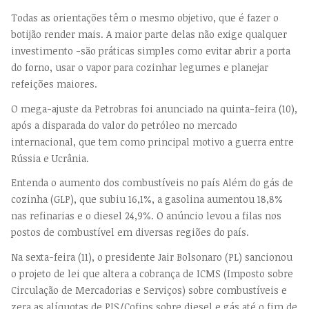
Todas as orientações têm o mesmo objetivo, que é fazer o
botijão render mais. A maior parte delas não exige qualquer
investimento -são práticas simples como evitar abrir a porta
do forno, usar o vapor para cozinhar legumes e planejar
refeições maiores.
O mega-ajuste da Petrobras foi anunciado na quinta-feira (10),
após a disparada do valor do petróleo no mercado
internacional, que tem como principal motivo a guerra entre
Rússia e Ucrânia.
Entenda o aumento dos combustíveis no país Além do gás de
cozinha (GLP), que subiu 16,1%, a gasolina aumentou 18,8%
nas refinarias e o diesel 24,9%. O anúncio levou a filas nos
postos de combustível em diversas regiões do país.
Na sexta-feira (11), o presidente Jair Bolsonaro (PL) sancionou
o projeto de lei que altera a cobrança de ICMS (Imposto sobre
Circulação de Mercadorias e Serviços) sobre combustíveis e
zera as alíquotas de PIS/Cofins sobre diesel e gás até o fim de