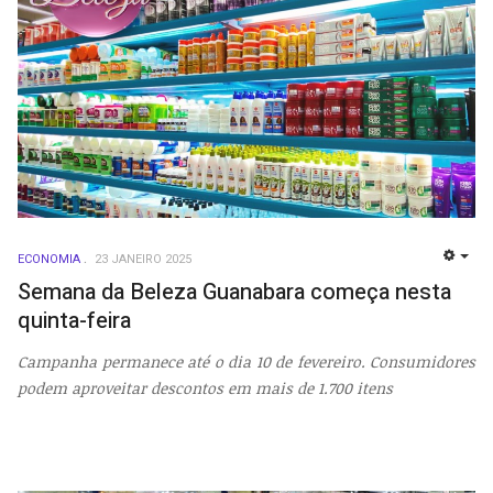
ECONOMIA
23 JANEIRO 2025
EMP
Semana da Beleza Guanabara começa nesta
quinta-feira
Campanha permanece até o dia 10 de fevereiro. Consumidores
podem aproveitar descontos em mais de 1.700 itens