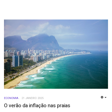
ECONOMIA
21 JANEIRO 2025
EMP
O verão da inflação nas praias