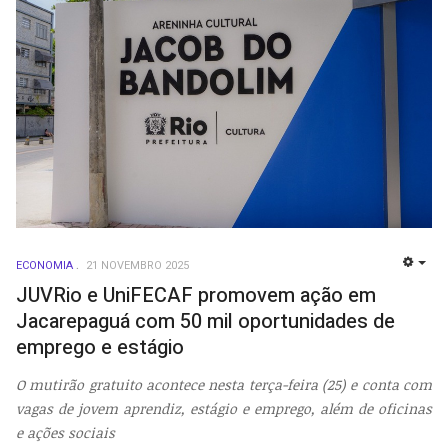
ECONOMIA
21 NOVEMBRO 2025
EMP
JUVRio e UniFECAF promovem ação em
Jacarepaguá com 50 mil oportunidades de
emprego e estágio
O mutirão gratuito acontece nesta terça-feira (25) e conta com
vagas de jovem aprendiz, estágio e emprego, além de oficinas
e ações sociais