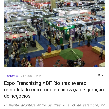
ECONOMIA
24 AGOSTO 2023
EMP
Expo Franchising ABF Rio traz evento
remodelado com foco em inovação e geração
de negócios
O evento acontece entre os dias 21 e 23 de setembro, no