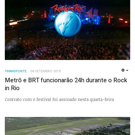
TRANSPORTE
04 SETEMBRO 2019
EMP
Metrô e BRT funcionarão 24h durante o Rock
in Rio
Contrato com o festival foi assinado nesta quarta-feira