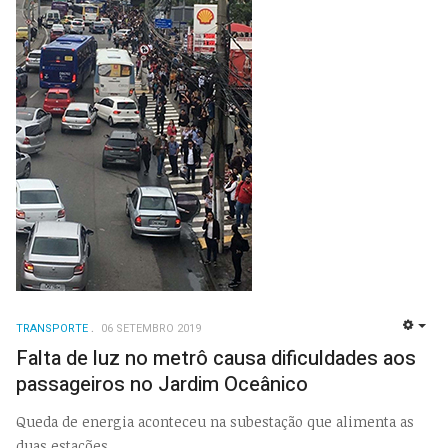
TRANSPORTE
06 SETEMBRO 2019
EMP
Falta de luz no metrô causa dificuldades aos
passageiros no Jardim Oceânico
Queda de energia aconteceu na subestação que alimenta as
duas estações