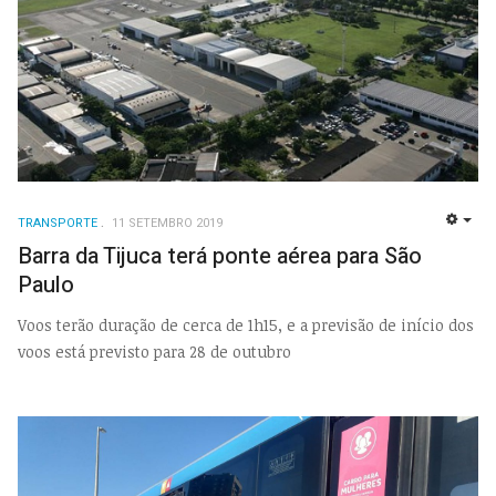
TRANSPORTE
11 SETEMBRO 2019
EMP
Barra da Tijuca terá ponte aérea para São
Paulo
Voos terão duração de cerca de 1h15, e a previsão de início dos
voos está previsto para 28 de outubro