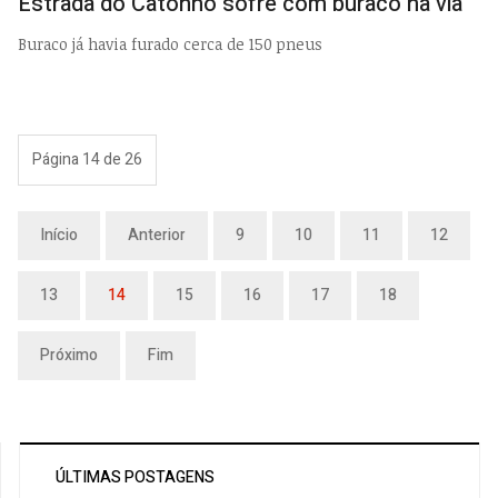
Estrada do Catonho sofre com buraco na via
Buraco já havia furado cerca de 150 pneus
Página 14 de 26
Início
Anterior
9
10
11
12
13
14
15
16
17
18
Próximo
Fim
ÚLTIMAS POSTAGENS