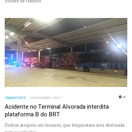
fluidez de trânsito
TRANSPORTE
18 NOVEMBRO 2019
EMP
Acidente no Terminal Alvorada interdita
plataforma B do BRT
Ônibus atropela um homem, que frequentava área destinada