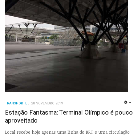
TRANSPORTE
28 NOVEMBRO 2019
EMP
Estação Fantasma: Terminal Olímpico é pouco
aproveitado
Local recebe hoje apenas uma linha do BRT e uma circulação