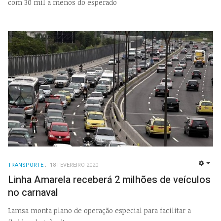
com 30 mil a menos do esperado
TRANSPORTE
18 FEVEREIRO 2020
EMP
Linha Amarela receberá 2 milhões de veículos
no carnaval
Lamsa monta plano de operação especial para facilitar a