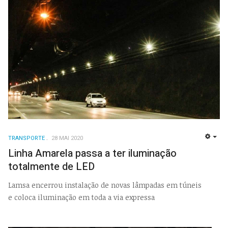
TRANSPORTE
28 MAI 2020
EMP
Linha Amarela passa a ter iluminação
totalmente de LED
Lamsa encerrou instalação de novas lâmpadas em túneis
e coloca iluminação em toda a via expressa