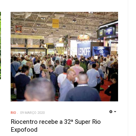
EMPTY
-
RIO
09 MARÇO 2020
EMPTY
Riocentro recebe a 32ª Super Rio
Expofood