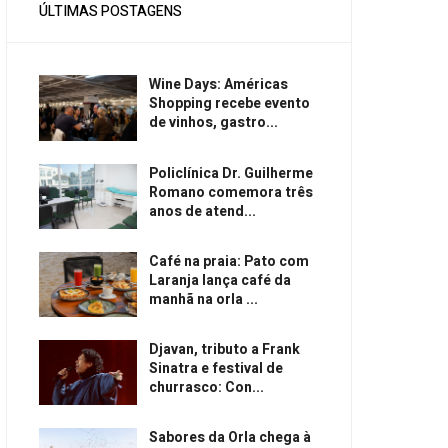
ÚLTIMAS POSTAGENS
Wine Days: Américas
Shopping recebe evento
de vinhos, gastro...
Policlínica Dr. Guilherme
Romano comemora três
anos de atend...
Café na praia: Pato com
Laranja lança café da
manhã na orla ...
Djavan, tributo a Frank
Sinatra e festival de
churrasco: Con...
Sabores da Orla chega à