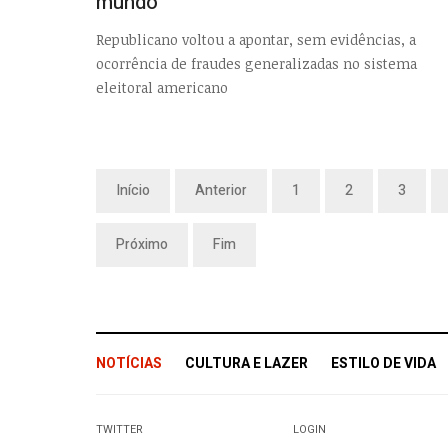
mundo
Republicano voltou a apontar, sem evidências, a
ocorrência de fraudes generalizadas no sistema
eleitoral americano
Início
Anterior
1
2
3
Próximo
Fim
NOTÍCIAS
CULTURA E LAZER
ESTILO DE VIDA
TWITTER
LOGIN