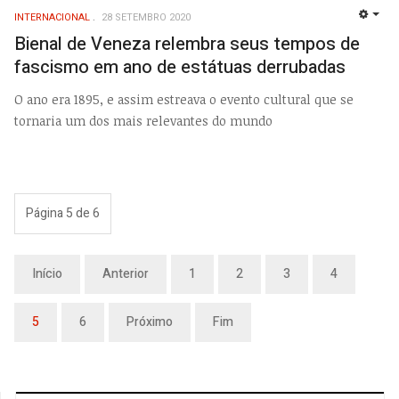
INTERNACIONAL
28 SETEMBRO 2020
EMP
Bienal de Veneza relembra seus tempos de
fascismo em ano de estátuas derrubadas
O ano era 1895, e assim estreava o evento cultural que se
tornaria um dos mais relevantes do mundo
Página 5 de 6
Início
Anterior
1
2
3
4
5
6
Próximo
Fim