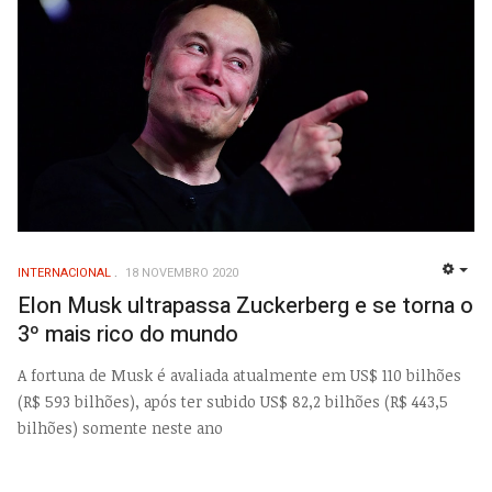
INTERNACIONAL
18 NOVEMBRO 2020
EMP
Elon Musk ultrapassa Zuckerberg e se torna o
3º mais rico do mundo
A fortuna de Musk é avaliada atualmente em US$ 110 bilhões
(R$ 593 bilhões), após ter subido US$ 82,2 bilhões (R$ 443,5
bilhões) somente neste ano