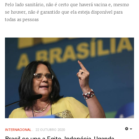
Pelo lado sanitário, não é certo que haverá vacina e, mesmo
se houver, não é garantido que ela esteja disponível para
todas as pessoas
INTERNACIONAL
22 OUTUBRO 2020
EMP