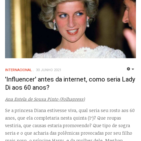
INTERNACIONAL
30 JUNHO 2021
EMP
'Influencer' antes da internet, como seria Lady
Di aos 60 anos?
Ana Estela de Sousa Pinto (Folhapress)
Se a princesa Diana estivesse viva, qual seria seu rosto aos 60
anos, que ela completaria nesta quinta (1º)? Que roupas
vestiria, que causas estaria promovendo? Que tipo de sogra
seria e o que acharia das polêmicas provocadas por seu filho
mais novo, o príncipe Harry, e da mulher dele, Meghan