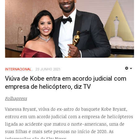
INTERNACIONAL
23 JUNHO 2021
EMP
Viúva de Kobe entra em acordo judicial com
empresa de helicóptero, diz TV
Folhapress
Vanessa Bryant, viúva do ex-astro do basquete Kobe Bryant,
entrou em um acordo judicial com a empresa de helicópteros
ligada ao acidente que matou o norte-americano, uma de
suas filhas e mais sete pessoas no início de 2020. As
informações são da Sky News.