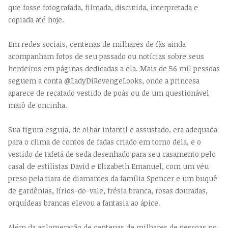
que fosse fotografada, filmada, discutida, interpretada e
copiada até hoje.
Em redes sociais, centenas de milhares de fãs ainda
acompanham fotos de seu passado ou notícias sobre seus
herdeiros em páginas dedicadas a ela. Mais de 56 mil pessoas
seguem a conta @LadyDiRevengeLooks, onde a princesa
aparece de recatado vestido de poás ou de um questionável
maiô de oncinha.
Sua figura esguia, de olhar infantil e assustado, era adequada
para o clima de contos de fadas criado em torno dela, e o
vestido de tafetá de seda desenhado para seu casamento pelo
casal de estilistas David e Elizabeth Emanuel, com um véu
preso pela tiara de diamantes da família Spencer e um buquê
de gardênias, lírios-do-vale, frésia branca, rosas douradas,
orquídeas brancas elevou a fantasia ao ápice.
Além da aglomeração de centenas de milhares de pessoas no