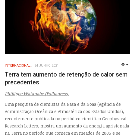
INTERNACIONAL
24 JUNHO 2021
EMP
Terra tem aumento de retenção de calor sem
precedentes
Phillippe Watanabe (Folhapress)
Uma pesquisa de cientistas da Nasa e da Noaa (Agência de
Administração Oceânica e Atmosférica dos Estados Unidos),
recentemente publicada no periódico científico Geophysical
Research Letters, mostra um aumento da energia aprisionada
na Terra no período que começa em meados de 2005 e se