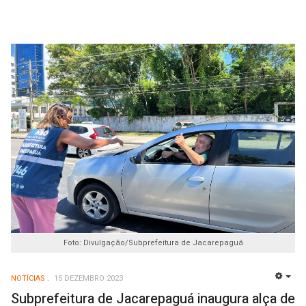
Foto: Divulgação/Subprefeitura de Jacarepaguá
NOTÍCIAS
15 DEZEMBRO 2023
EMP
Subprefeitura de Jacarepaguá inaugura alça de