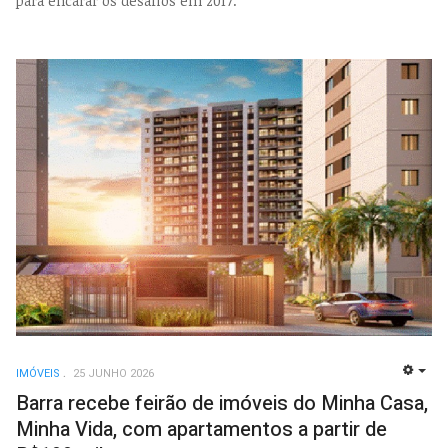
para encarar os desafios em 2017.
IMÓVEIS
25 JUNHO 2026
EMP
Barra recebe feirão de imóveis do Minha Casa,
Minha Vida, com apartamentos a partir de