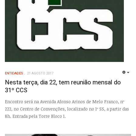
ENTIDADES
21 AGOSTO 2017
EMP
Nesta terça, dia 22, tem reunião mensal do
31º CCS
Encontro será na Avenida Afonso Arinos de Melo Franco, nº
222, no Centro de Convenções, localizado no 1º SS, a partir das
8h. Entrada pela Torre Bloco 1.