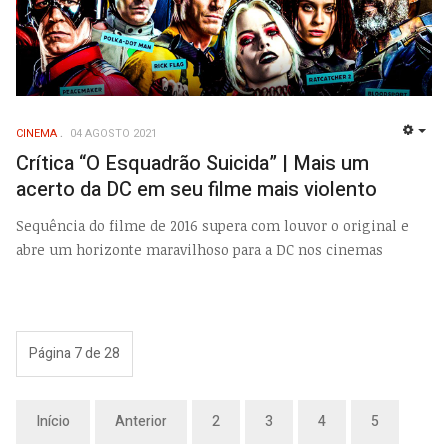
CINEMA
04 AGOSTO 2021
EMP
Crítica “O Esquadrão Suicida” | Mais um
acerto da DC em seu filme mais violento
Sequência do filme de 2016 supera com louvor o original e
abre um horizonte maravilhoso para a DC nos cinemas
Página 7 de 28
Início
Anterior
2
3
4
5