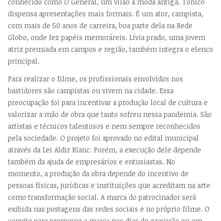
conhecido como O General, um vilão à moda antiga. Tonico
dispensa apresentações mais formais. É um ator, campista,
com mais de 50 anos de carreira, boa parte dela na Rede
Globo, onde fez papéis memoráreis. Lívia prado, uma jovem
atriz premiada em campos e região, também integra o elenco
principal.
Para realizar o filme, os profissionais envolvidos nos
bastidores são campistas ou vivem na cidade. Essa
preocupação foi para incentivar a produção local de cultura e
valorizar a mão de obra que tanto sofreu nessa pandemia. São
artistas e técnicos talentosos e nem sempre reconhecidos
pela sociedade. O projeto foi aprovado no edital municipal
através da Lei Aldir Blanc. Porém, a execução dele depende
também da ajuda de empresários e entusiastas. No
momento, a produção da obra depende do incentivo de
pessoas físicas, jurídicas e instituições que acreditam na arte
como transformação social. A marca do patrocinador será
exibida nas postagens das redes sociais e no próprio filme. O
convite para promover a marca nos dias de gravação ou em