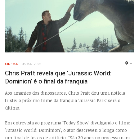
CINEMA
05 MAI 2022
EMP
Chris Pratt revela que 'Jurassic World:
Dominion' é o final da franquia
Aos amantes dos dinossauros, Chris Pratt deu uma notícia
triste: o próximo filme da franquia 'Jurassic Park' será o
último.
Em entrevista ao programa 'Today Show' divulgando o filme
'Jurassic World: Dominion', o ator descreveu o longa como
um final de fogos de artifício. "São 30 anos no processo para