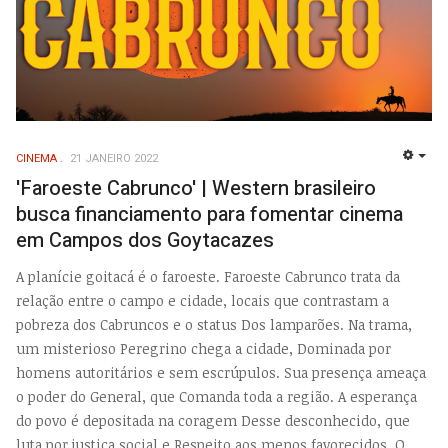
CINEMA
21 JANEIRO 2022
EMP
'Faroeste Cabrunco' | Western brasileiro
busca financiamento para fomentar cinema
em Campos dos Goytacazes
A planície goitacá é o faroeste. Faroeste Cabrunco trata da
relação entre o campo e cidade, locais que contrastam a
pobreza dos Cabruncos e o status Dos lamparões. Na trama,
um misterioso Peregrino chega a cidade, Dominada por
homens autoritários e sem escrúpulos. Sua presença ameaça
o poder do General, que Comanda toda a região. A esperança
do povo é depositada na coragem Desse desconhecido, que
luta por justiça social e Respeito aos menos favorecidos. O