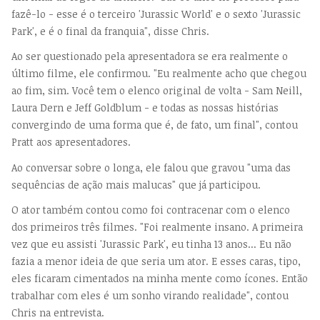
fazê-lo - esse é o terceiro 'Jurassic World' e o sexto 'Jurassic
Park', e é o final da franquia", disse Chris.
Ao ser questionado pela apresentadora se era realmente o
último filme, ele confirmou. "Eu realmente acho que chegou
ao fim, sim. Você tem o elenco original de volta - Sam Neill,
Laura Dern e Jeff Goldblum - e todas as nossas histórias
convergindo de uma forma que é, de fato, um final", contou
Pratt aos apresentadores.
Ao conversar sobre o longa, ele falou que gravou "uma das
sequências de ação mais malucas" que já participou.
O ator também contou como foi contracenar com o elenco
dos primeiros três filmes. "Foi realmente insano. A primeira
vez que eu assisti 'Jurassic Park', eu tinha 13 anos... Eu não
fazia a menor ideia de que seria um ator. E esses caras, tipo,
eles ficaram cimentados na minha mente como ícones. Então
trabalhar com eles é um sonho virando realidade", contou
Chris na entrevista.