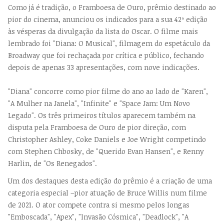
Como já é tradição, o Framboesa de Ouro, prêmio destinado ao
pior do cinema, anunciou os indicados para a sua 42ª edição
às vésperas da divulgação da lista do Oscar. O filme mais
lembrado foi "Diana: O Musical", filmagem do espetáculo da
Broadway que foi rechaçada por crítica e público, fechando
depois de apenas 33 apresentações, com nove indicações.
"Diana" concorre como pior filme do ano ao lado de "Karen",
"A Mulher na Janela", "Infinite" e "Space Jam: Um Novo
Legado". Os três primeiros títulos aparecem também na
disputa pela Framboesa de Ouro de pior direção, com
Christopher Ashley, Coke Daniels e Joe Wright competindo
com Stephen Chbosky, de "Querido Evan Hansen", e Renny
Harlin, de "Os Renegados".
Um dos destaques desta edição do prêmio é a criação de uma
categoria especial –pior atuação de Bruce Willis num filme
de 2021. O ator compete contra si mesmo pelos longas
"Emboscada", "Apex", "Invasão Cósmica", "Deadlock", "A