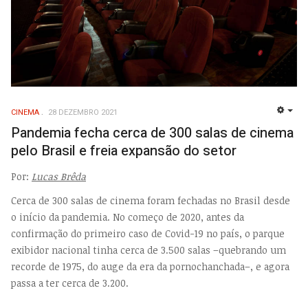
CINEMA
28 DEZEMBRO 2021
EMP
Pandemia fecha cerca de 300 salas de cinema
pelo Brasil e freia expansão do setor
Por:
Lucas Brêda
Cerca de 300 salas de cinema foram fechadas no Brasil desde
o início da pandemia. No começo de 2020, antes da
confirmação do primeiro caso de Covid-19 no país, o parque
exibidor nacional tinha cerca de 3.500 salas –quebrando um
recorde de 1975, do auge da era da pornochanchada–, e agora
passa a ter cerca de 3.200.