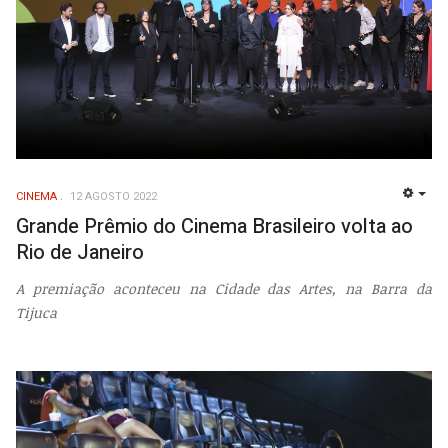
CINEMA
12 AGOSTO 2022
EMP
Grande Prêmio do Cinema Brasileiro volta ao
Rio de Janeiro
A premiação aconteceu na Cidade das Artes, na Barra da
Tijuca