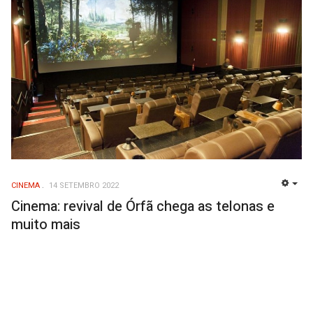
CINEMA
14 SETEMBRO 2022
EMP
Cinema: revival de Órfã chega as telonas e
muito mais