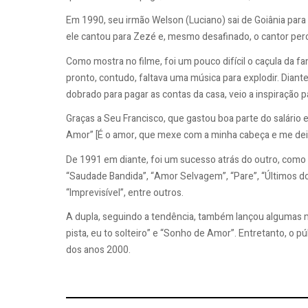
Em 1990, seu irmão Welson (Luciano) sai de Goiânia para 
ele cantou para Zezé e, mesmo desafinado, o cantor per
Como mostra no filme, foi um pouco difícil o caçula da fa
pronto, contudo, faltava uma música para explodir. Diant
dobrado para pagar as contas da casa, veio a inspiração p
Graças a Seu Francisco, que gastou boa parte do salário e
Amor” [É o amor, que mexe com a minha cabeça e me deixa 
De 1991 em diante, foi um sucesso atrás do outro, como
“Saudade Bandida”, “Amor Selvagem”, “Pare”, “Últimos do
“Imprevisível”, entre outros.
A dupla, seguindo a tendência, também lançou algumas m
pista, eu to solteiro” e “Sonho de Amor”. Entretanto, o p
dos anos 2000.