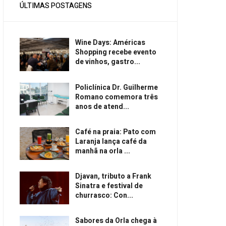
ÚLTIMAS POSTAGENS
Wine Days: Américas
Shopping recebe evento
de vinhos, gastro...
Policlínica Dr. Guilherme
Romano comemora três
anos de atend...
Café na praia: Pato com
Laranja lança café da
manhã na orla ...
Djavan, tributo a Frank
Sinatra e festival de
churrasco: Con...
Sabores da Orla chega à