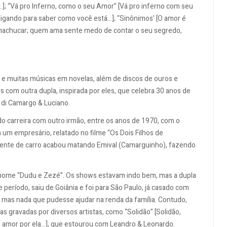
.]; “Vá pro Inferno, como o seu Amor” [Vá pro inferno com seu
 ligando para saber como você está...]; “Sinônimos’ [O amor é
i machucar; quem ama sente medo de contar o seu segredo,
s e muitas músicas em novelas, além de discos de ouros e
is com outra dupla, inspirada por eles, que celebra 30 anos de
é di Camargo & Luciano.
o carreira com outro irmão, entre os anos de 1970, com o
um empresário, relatado no filme “Os Dois Filhos de
dente de carro acabou matando Emival (Camarguinho), fazendo
o nome “Dudu e Zezé”. Os shows estavam indo bem, mas a dupla
 período, saiu de Goiânia e foi para São Paulo, já casado com
, mas nada que pudesse ajudar na renda da família. Contudo,
gravadas por diversos artistas, como “Solidão” [Solidão,
amor por ela...], que estourou com Leandro & Leonardo.