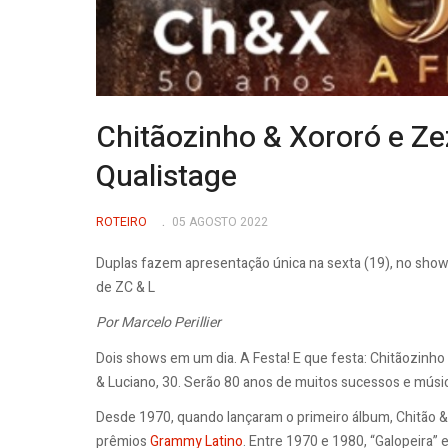
Chitãozinho & Xororó e Z
Qualistage
ROTEIRO
05 AGOSTO 2022
Duplas fazem apresentação única na sexta (19), no show 
de ZC & L
Por Marcelo Perillier
Dois shows em um dia. A Festa! E que festa: Chitãozinho
& Luciano, 30. Serão 80 anos de muitos sucessos e músi
Desde 1970, quando lançaram o primeiro álbum, Chitão & 
prêmios
Grammy Latino
. Entre 1970 e 1980, “Galopeira”