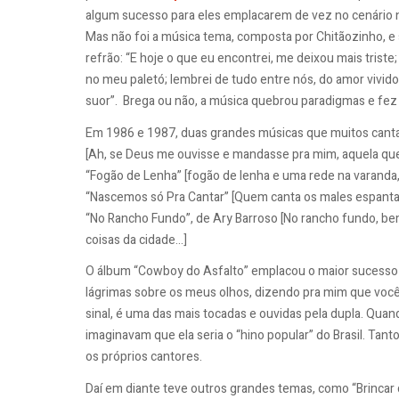
algum sucesso para eles emplacarem de vez no cenário n
Mas não foi a música tema, composta por Chitãozinho, e 
refrão: “E hoje o que eu encontrei, me deixou mais triste
no meu paletó; lembrei de tudo entre nós, do amor vivid
suor”. Brega ou não, a música quebrou paradigmas e fez o
Em 1986 e 1987, duas grandes músicas que muitos cant
[Ah, se Deus me ouvisse e mandasse pra mim, aquela que e
“Fogão de Lenha” [fogão de lenha e uma rede na varanda, 
“Nascemos só Pra Cantar” [Quem canta os males espanta, a
“No Rancho Fundo”, de Ary Barroso [No rancho fundo, be
coisas da cidade...]
O álbum “Cowboy do Asfalto” emplacou o maior sucesso 
lágrimas sobre os meus olhos, dizendo pra mim que você 
sinal, é uma das mais tocadas e ouvidas pela dupla. Quan
imaginavam que ela seria o “hino popular” do Brasil. Tan
os próprios cantores.
Daí em diante teve outros grandes temas, como “Brincar d