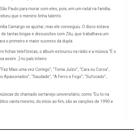
São Paulo para morar com eles, pois, em um natal na família,
cebeu que o menino tinha talento.
mília Camargo se ajustar, mas ele conseguiu. O disco estava
e de tantas brigas e discussões com Zilu, que trabalhava um
ara o primeiro e maior sucesso da dupla.
m fichas telefônicas, o álbum estourou na rádio e a música “É o
assim...] no país inteiro.
 “Faz Mais uma vez Comigo”, “Toma Juízo”, “Cara ou Coroa”,
s Apaixonados”, “Saudade”, “A Ferro e Fogo”, “Sufocado”,
úsicas do chamado sertanejo universitário, como “Eu to na
úblico canta mesmo, do início ao fim, são as canções de 1990 e