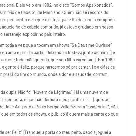
acional. E ele veio em 1982, no disco “Somos Apaixonados”.
sim “Fio de Cabelo”, de Marciano. Quem não se recorda do
; um pedacinho dela que existe; aquele fio de cabelo comprido,
o; aquele fio de cabelo comprido, já esteve grudado em nosso
 sertanejo explodir no país inteiro.
am toda a vez que a tocam em shows “Se Deus me Ouvisse”
u amo e um dia partiu, deixando a tristeza junto de mim...] e
arrume tudo mãe querida, que seu filho vai voltar...]. Em 1989
 gente é feliz, porque nascemos só pra cantar..] e a clássica
m pra lá do fim do mundo, onde a dor e a saudade, contam
da dupla. Não foi “Nuvem de Lágrimas” [Há uma nuvem de
foi embora, e que não demora meu pranto rolar...], que, por
do José Augusto e Paulo Sérgio Valle fizeram “Evidências”, não
to que em todos os shows, o público é quem mais a canta do que
e ser Feliz” [Tranquei a porta do meu peito, depois joguei a