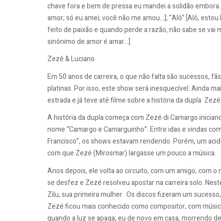
chave fora e bem de pressa eu mandei a solidão embora..
amor; só eu amei; você não me amou...]; “Alô” [Alô, estou
feito de paixão e quando perde a razão, não sabe se va
sinônimo de amor é amar...].
Zezé & Luciano
Em 50 anos de carreira, o que não falta são sucessos, fã
platinas. Por isso, este show será inesquecível. Ainda ma
estrada e já teve até filme sobre a história da dupla: Zez
A história da dupla começa com Zezé di Camargo iniciand
nome “Camargo e Camarguinho”. Entre idas e vindas com 
Francisco”, os shows estavam rendendo. Porém, um aci
com que Zezé (Mirosmar) largasse um pouco a música.
Anos depois, ele volta ao circuito, com um amigo, com 
se desfez e Zezé resolveu apostar na carreira solo. Neste
Zilu, sua primeira mulher. Os discos fizeram um sucesso
Zezé ficou mais conhecido como compositor, com músicas 
quando a luz se apaga; eu de novo em casa, morrendo de 