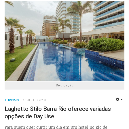
Divulgação
TURISMO
10 JULHO 2018
EMP
Laghetto Stilo Barra Rio oferece variadas
opções de Day Use
Para quem quer curtir um dia em um hotel no Rio de