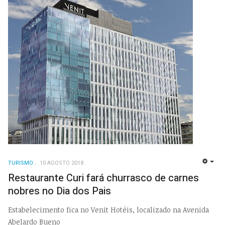
TURISMO
10 AGOSTO 2018
EMP
Restaurante Curi fará churrasco de carnes
nobres no Dia dos Pais
Estabelecimento fica no Venit Hotéis, localizado na Avenida
Abelardo Bueno