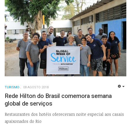
TURISMO
08 AGOSTO 2018
EMP
Rede Hilton do Brasil comemora semana
global de serviços
Restaurantes dos hotéis ofereceram noite especial aos casais
apaixonados do Rio