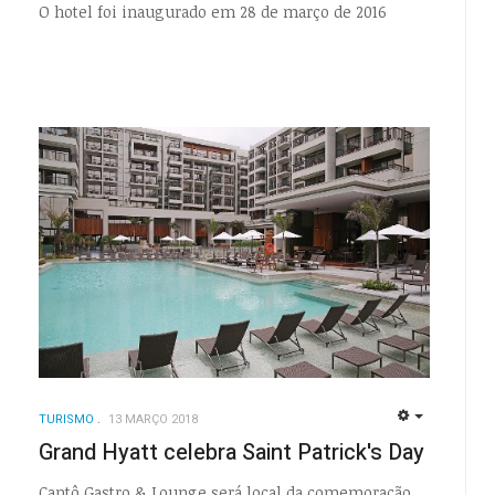
O hotel foi inaugurado em 28 de março de 2016
TURISMO
13 MARÇO 2018
EMPTY
Grand Hyatt celebra Saint Patrick's Day
Cantô Gastro & Lounge será local da comemoração