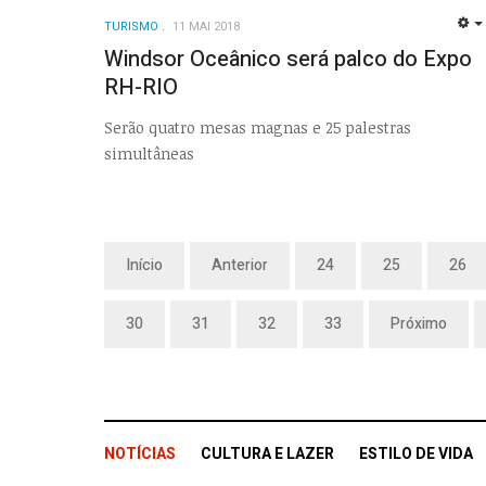
TURISMO
11 MAI 2018
Windsor Oceânico será palco do Expo
RH-RIO
Serão quatro mesas magnas e 25 palestras
simultâneas
Início
Anterior
24
25
26
30
31
32
33
Próximo
NOTÍCIAS
CULTURA E LAZER
ESTILO DE VIDA