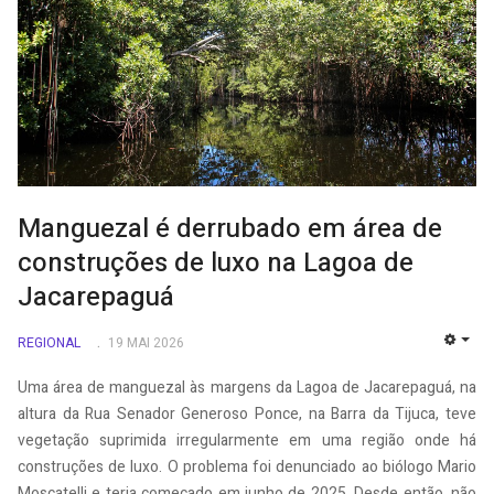
Manguezal é derrubado em área de
construções de luxo na Lagoa de
Jacarepaguá
REGIONAL
19 MAI 2026
EMP
Uma área de manguezal às margens da Lagoa de Jacarepaguá, na
altura da Rua Senador Generoso Ponce, na Barra da Tijuca, teve
vegetação suprimida irregularmente em uma região onde há
construções de luxo. O problema foi denunciado ao biólogo Mario
Moscatelli e teria começado em junho de 2025. Desde então, não