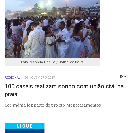
Foto: Marcelo Perillier/ Jornal da Barra
REGIONAL
06 NOVEMBRO 2017
EMP
100 casais realizam sonho com união civil na
praia
Cerimônia fez parte do projeto Megacasamentos