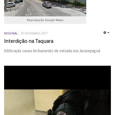
Reprodução Google Maps
REGIONAL
07 NOVEMBRO 2017
EMP
Interdição na Taquara
Edificação causa fechamento de estrada em Jacarepaguá