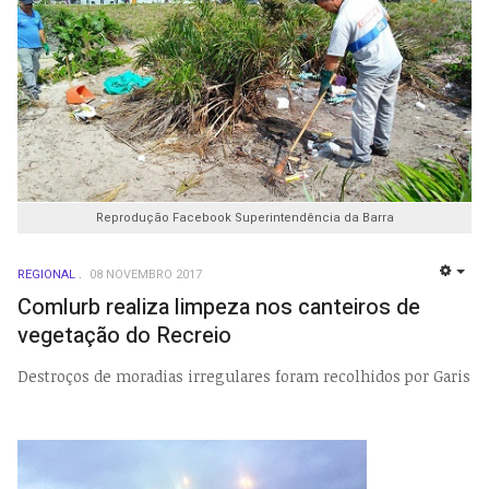
Reprodução Facebook Superintendência da Barra
REGIONAL
08 NOVEMBRO 2017
EMP
Comlurb realiza limpeza nos canteiros de
vegetação do Recreio
Destroços de moradias irregulares foram recolhidos por Garis