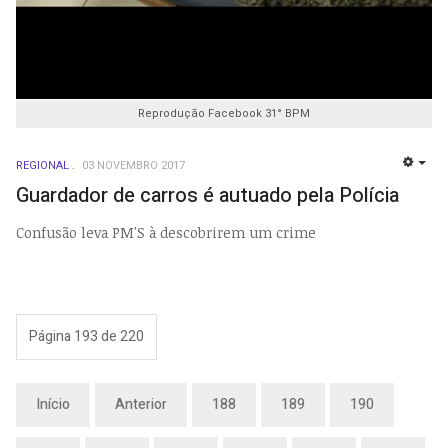
Reprodução Facebook 31° BPM
REGIONAL
03 NOVEMBRO 2017
EMP
Guardador de carros é autuado pela Polícia
Confusão leva PM'S à descobrirem um crime
Página 193 de 220
Início
Anterior
188
189
190