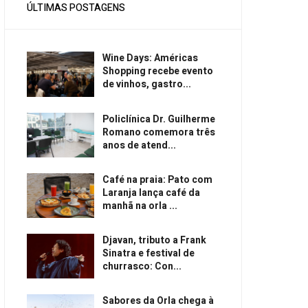
ÚLTIMAS POSTAGENS
Wine Days: Américas
Shopping recebe evento
de vinhos, gastro...
Policlínica Dr. Guilherme
Romano comemora três
anos de atend...
Café na praia: Pato com
Laranja lança café da
manhã na orla ...
Djavan, tributo a Frank
Sinatra e festival de
churrasco: Con...
Sabores da Orla chega à