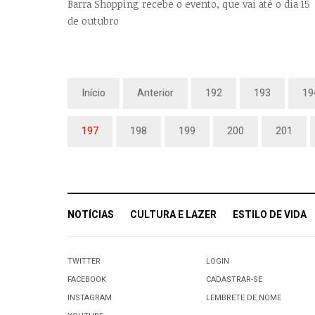
Barra Shopping recebe o evento, que vai até o dia 15
de outubro
Início
Anterior
192
193
19
197
198
199
200
201
NOTÍCIAS
CULTURA E LAZER
ESTILO DE VIDA
TWITTER
LOGIN
FACEBOOK
CADASTRAR-SE
INSTAGRAM
LEMBRETE DE NOME