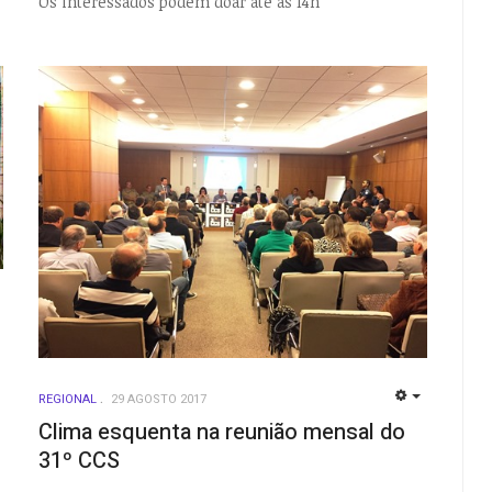
Os interessados podem doar até às 14h
EMPTY
REGIONAL
29 AGOSTO 2017
EMPTY
Clima esquenta na reunião mensal do
31º CCS