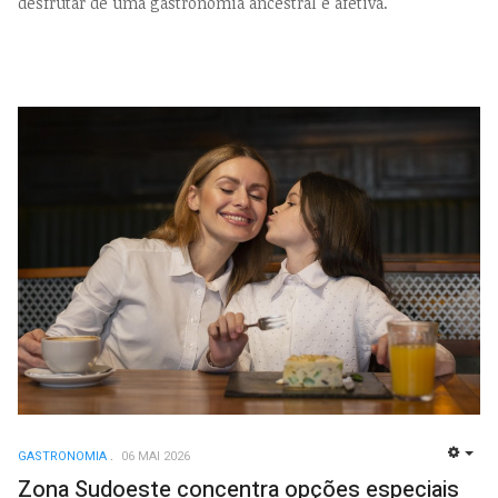
desfrutar de uma gastronomia ancestral e afetiva.
GASTRONOMIA
06 MAI 2026
EMP
Zona Sudoeste concentra opções especiais