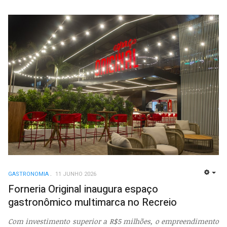
GASTRONOMIA
11 JUNHO 2026
EMP
Forneria Original inaugura espaço
gastronômico multimarca no Recreio
Com investimento superior a R$5 milhões, o empreendimento