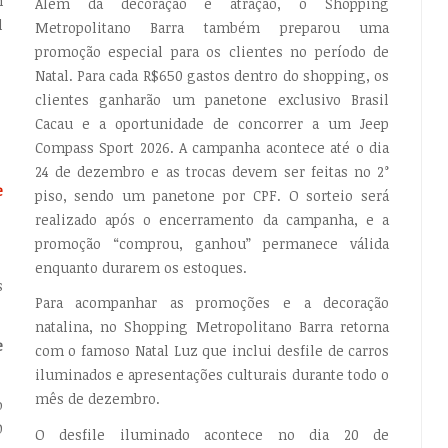
m
Além da decoração e atração, o Shopping
l
Metropolitano Barra também preparou uma
promoção especial para os clientes no período de
Natal. Para cada R$650 gastos dentro do shopping, os
clientes ganharão um panetone exclusivo Brasil
Cacau e a oportunidade de concorrer a um Jeep
Compass Sport 2026. A campanha acontece até o dia
24 de dezembro e as trocas devem ser feitas no 2°
e
piso, sendo um panetone por CPF. O sorteio será
realizado após o encerramento da campanha, e a
promoção “comprou, ganhou” permanece válida
enquanto durarem os estoques.
s
Para acompanhar as promoções e a decoração
natalina, no Shopping Metropolitano Barra retorna
e
com o famoso Natal Luz que inclui desfile de carros
iluminados e apresentações culturais durante todo o
mês de dezembro.
o
O
O desfile iluminado acontece no dia 20 de