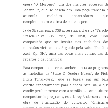
ópera “O Morcego", um dos maiores sucessos d
Johann Jr, que se baseia em uma peça francesa 
acumula melodias encantadoras qu
complementam o clima de baile da peça.
Já de Strauss pai, a OSB apresenta a clássica “Trisch
Trasch-Polka, Op. 214”, de 1858, com um
composição que se inspira nos cochichos do
mercados vietnamitas. Seguido pela valsa “Danúbi
Azul, Op. 314”, uma das obras mais conhecidas d
repertório de Johann pai.
Para compor o concerto, também entra ao program
as melodias da “Suíte O Quebra Nozes", de Piot
Ilitch Tchaikovsky, que se baseia em um bal
escrito especialmente para a época natalina, o qu
condiz perfeitamente com a ocasião. E, como últim
compositor do programa, está Leroy Anderson com 
obra de finalização do concerto, “Christma