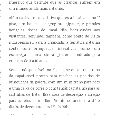
imersivo que permite que as crianças entrem em
e
um mundo ainda mais natalino.
e
e
Além da árvore convidativa que está localizada no 1°
piso, um boneco de gengibre gigante, e grandes
bengalas doces de Natal dão boas-vindas aos
-
visitantes, servindo, também, como ponto de visita
a
indispensável. Para a criançada, a temática natalina
s
conta com brinquedos interativos como um
o
escorrega e uma xícara giratória, indicado para
o
crianças de 3 a 10 anos.
Sendo indispensável, no 2° piso, se encontra o trono
a
do Papai Noel pronto para receber os pedidos de
r
brinquedos da galera, com um mini trono para pets
é
e uma caixa de correio com temática natalina para as
e
cartinhas de Natal. Essa área de decoração e atração
o
para as fotos com o Bom Velhinho funcionará até o
a
dia 24 de dezembro, das 12h às 20h.
s