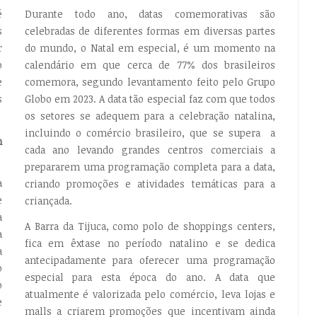
é
Durante todo ano, datas comemorativas são
s
celebradas de diferentes formas em diversas partes
r
do mundo, o Natal em especial, é um momento na
o
calendário em que cerca de 77% dos brasileiros
e
comemora, segundo levantamento feito pelo Grupo
s
Globo em 2023. A data tão especial faz com que todos
os setores se adequem para a celebração natalina,
incluindo o comércio brasileiro, que se supera a
m
cada ano levando grandes centros comerciais a
prepararem uma programação completa para a data,
a
criando promoções e atividades temáticas para a
e
criançada.
a
A Barra da Tijuca, como polo de shoppings centers,
a
fica em êxtase no período natalino e se dedica
a
antecipadamente para oferecer uma programação
o
especial para esta época do ano. A data que
o
atualmente é valorizada pelo comércio, leva lojas e
e
malls a criarem promoções que incentivam ainda