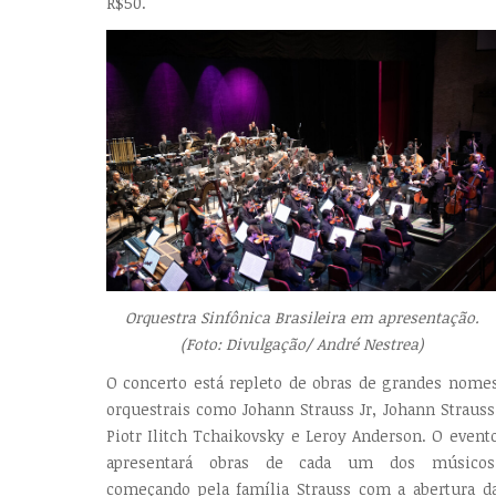
R$50.
Orquestra Sinfônica Brasileira em apresentação.
(Foto: Divulgação/ André Nestrea)
O concerto está repleto de obras de grandes nome
orquestrais como Johann Strauss Jr, Johann Strauss
Piotr Ilitch Tchaikovsky e Leroy Anderson. O event
apresentará obras de cada um dos músicos
começando pela família Strauss com a abertura d