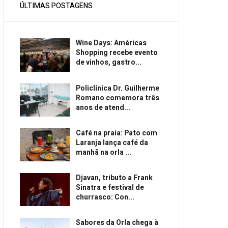
ÚLTIMAS POSTAGENS
Wine Days: Américas
Shopping recebe evento
de vinhos, gastro...
Policlínica Dr. Guilherme
Romano comemora três
anos de atend...
Café na praia: Pato com
Laranja lança café da
manhã na orla ...
Djavan, tributo a Frank
Sinatra e festival de
churrasco: Con...
Sabores da Orla chega à