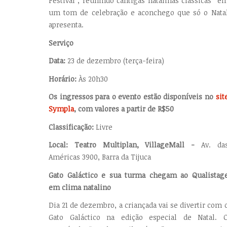
Festival”, reunindo cantigas natalinas clássicas e
um tom de celebração e aconchego que só o Nata
apresenta.
Serviço
Data:
23 de dezembro (terça-feira)
Horário:
Às 20h30
Os ingressos para o evento estão disponíveis no
sit
Sympla
, com valores a partir de R$50
Classificação:
Livre
Local: Teatro Multiplan, VillageMall -
Av. da
Américas 3900, Barra da Tijuca
Gato Galáctico e sua turma chegam ao Qualistag
em clima natalino
Dia 21 de dezembro, a criançada vai se divertir com 
Gato Galáctico na edição especial de Natal. 