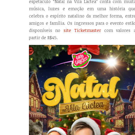
espetáculo “Natal na Vila Láctea” conta com muit
música, luzes e emoção em uma história qu
celebra o espírito natalino da melhor forma, entr
amigos e família. Os ingressos para o evento estã
disponíveis no
site Ticketmaster
com valores 
partir de R$45.