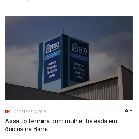
RIO
02 SETEMBRO 2019
EMP
Assalto termina com mulher baleada em
ônibus na Barra