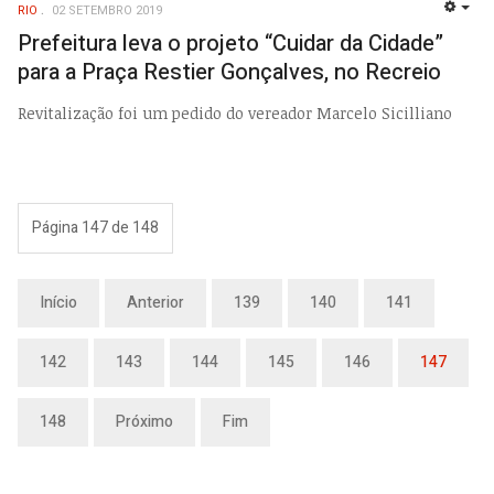
RIO
02 SETEMBRO 2019
EMP
Prefeitura leva o projeto “Cuidar da Cidade”
para a Praça Restier Gonçalves, no Recreio
Revitalização foi um pedido do vereador Marcelo Sicilliano
Página 147 de 148
Início
Anterior
139
140
141
142
143
144
145
146
147
148
Próximo
Fim