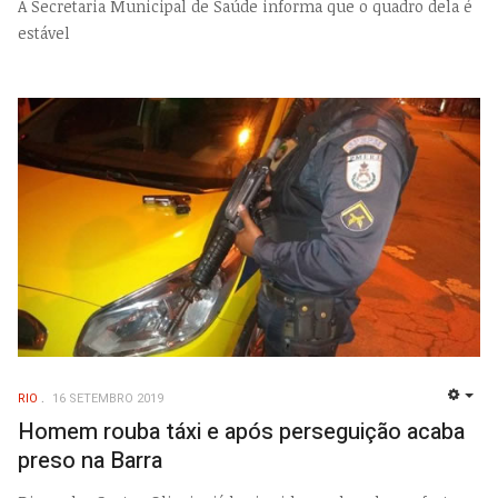
A Secretaria Municipal de Saúde informa que o quadro dela é
estável
RIO
16 SETEMBRO 2019
EMP
Homem rouba táxi e após perseguição acaba
preso na Barra