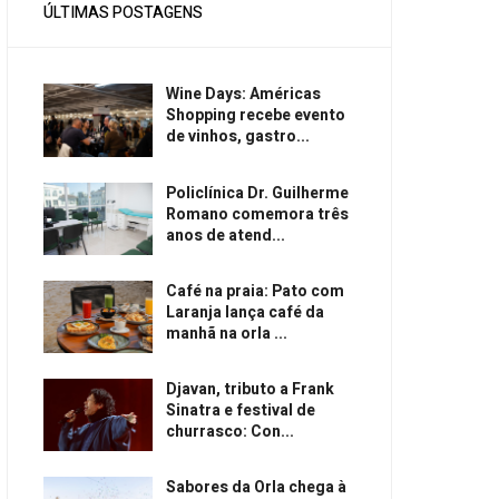
ÚLTIMAS POSTAGENS
Wine Days: Américas
Shopping recebe evento
de vinhos, gastro...
Policlínica Dr. Guilherme
Romano comemora três
anos de atend...
Café na praia: Pato com
Laranja lança café da
manhã na orla ...
Djavan, tributo a Frank
Sinatra e festival de
churrasco: Con...
Sabores da Orla chega à