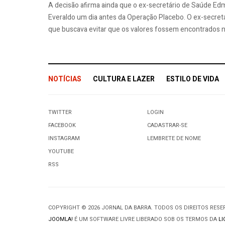
A decisão afirma ainda que o ex-secretário de Saúde Edm
Everaldo um dia antes da Operação Placebo. O ex-secretá
que buscava evitar que os valores fossem encontrados 
NOTÍCIAS
CULTURA E LAZER
ESTILO DE VIDA
TWITTER
LOGIN
FACEBOOK
CADASTRAR-SE
INSTAGRAM
LEMBRETE DE NOME
YOUTUBE
RSS
COPYRIGHT © 2026 JORNAL DA BARRA. TODOS OS DIREITOS RES
JOOMLA!
É UM SOFTWARE LIVRE LIBERADO SOB OS TERMOS DA
LI