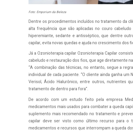
Foto: Emporium da Beleza
Dentre os procedimentos incluídos no tratamento da clín
alta frequência que são aplicadas no couro cabeludo 
hiperemiante, sedante e antisséptico, que dentre outros
capilar, evita novas quedas e ajuda no crescimento dos f
Já a Ozonioterapia capilar Ozonioterapia Capilar consis
cabeludo e restauração dos fios, que age diretamente na 
“A combinação das técnicas, no entanto, segue a regra 
individual de cada paciente. “O cliente ainda ganha um
Verisol, Ácido Hialurônico, entre outros, nutrientes 
tratamento de dentro para fora”.
De acordo com um estudo feito pela empresa Mediha
medicamentos mais usados para combater a queda capilar s
suplemento mais recomendado no tratamento e prevençã
capilar deve ser visto como último recurso para o 
medicamentos e recursos que interrompam a queda dos f