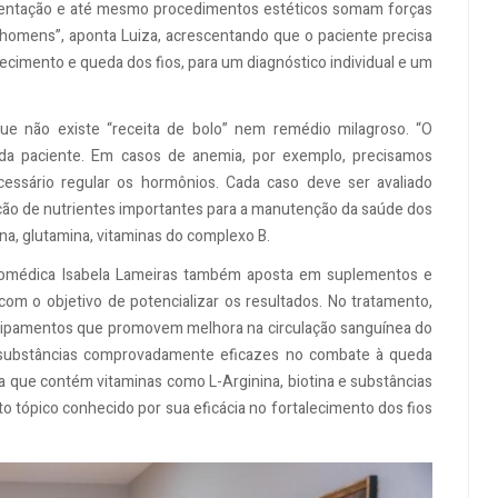
mentação e até mesmo procedimentos estéticos somam forças
homens”, aponta Luiza, acrescentando que o paciente precisa
ecimento e queda dos fios, para um diagnóstico individual e um
ue não existe “receita de bolo” nem remédio milagroso. “O
da paciente. Em casos de anemia, por exemplo, precisamos
cessário regular os hormônios. Cada caso deve ser avaliado
ção de nutrientes importantes para a manutenção da saúde dos
ina, glutamina, vitaminas do complexo B.
 biomédica Isabela Lameiras também aposta em suplementos e
m o objetivo de potencializar os resultados. No tratamento,
uipamentos que promovem melhora na circulação sanguínea do
e substâncias comprovadamente eficazes no combate à queda
la que contém vitaminas como L-Arginina, biotina e substâncias
 tópico conhecido por sua eficácia no fortalecimento dos fios