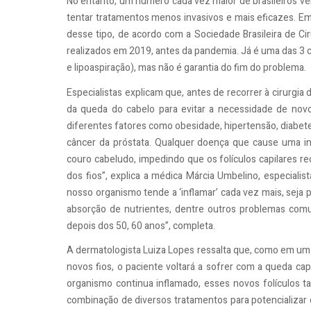
No entanto, um número cada vez maior de brasileiros ve
tentar tratamentos menos invasivos e mais eficazes. Em
desse tipo, de acordo com a Sociedade Brasileira de Cir
realizados em 2019, antes da pandemia. Já é uma das 3 ci
e lipoaspiração), mas não é garantia do fim do problema.
Especialistas explicam que, antes de recorrer à cirurgia 
da queda do cabelo para evitar a necessidade de novo
diferentes fatores como obesidade, hipertensão, diabet
câncer da próstata. Qualquer doença que cause uma in
couro cabeludo, impedindo que os folículos capilares r
dos fios”, explica a médica Márcia Umbelino, especialis
nosso organismo tende a ‘inflamar’ cada vez mais, seja 
absorção de nutrientes, dentre outros problemas comu
depois dos 50, 60 anos”, completa.
A dermatologista Luiza Lopes ressalta que, como em um 
novos fios, o paciente voltará a sofrer com a queda capi
organismo continua inflamado, esses novos folículos 
combinação de diversos tratamentos para potencializar