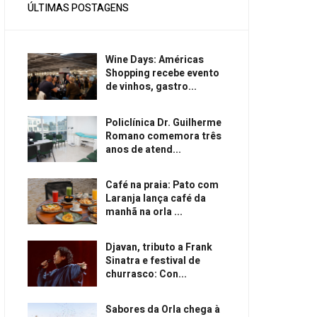
ÚLTIMAS POSTAGENS
Wine Days: Américas
Shopping recebe evento
de vinhos, gastro...
Policlínica Dr. Guilherme
Romano comemora três
anos de atend...
Café na praia: Pato com
Laranja lança café da
manhã na orla ...
Djavan, tributo a Frank
Sinatra e festival de
churrasco: Con...
Sabores da Orla chega à