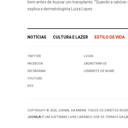
bem antes de buscar um transplante. “Quando a calvície e
explica a dermatologista Luiza Lopes.
NOTÍCIAS
CULTURA E LAZER
ESTILO DE VIDA
TWITTER
LOGIN
FACEBOOK
CADASTRAR-SE
INSTAGRAM
LEMBRETE DE NOME
YOUTUBE
RSS
COPYRIGHT © 2026 JORNAL DA BARRA. TODOS OS DIREITOS RES
JOOMLA!
É UM SOFTWARE LIVRE LIBERADO SOB OS TERMOS DA
LI