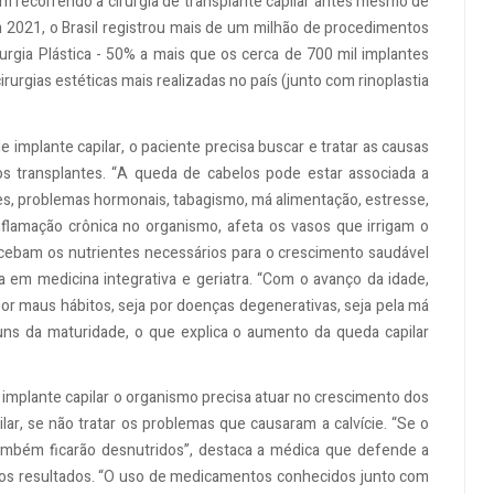
m recorrendo à cirurgia de transplante capilar antes mesmo de
 2021, o Brasil registrou mais de um milhão de procedimentos
urgia Plástica - 50% a mais que os cerca de 700 mil implantes
rurgias estéticas mais realizadas no país (junto com rinoplastia
de implante capilar, o paciente precisa buscar e tratar as causas
s transplantes. “A queda de cabelos pode estar associada a
es, problemas hormonais, tabagismo, má alimentação, estresse,
flamação crônica no organismo, afeta os vasos que irrigam o
ecebam os nutrientes necessários para o crescimento saudável
ta em medicina integrativa e geriatra. “Com o avanço da idade,
por maus hábitos, seja por doenças degenerativas, seja pela má
ns da maturidade, o que explica o aumento da queda capilar
implante capilar o organismo precisa atuar no crescimento dos
lar, se não tratar os problemas que causaram a calvície. “Se o
também ficarão desnutridos”, destaca a médica que defende a
 os resultados. “O uso de medicamentos conhecidos junto com