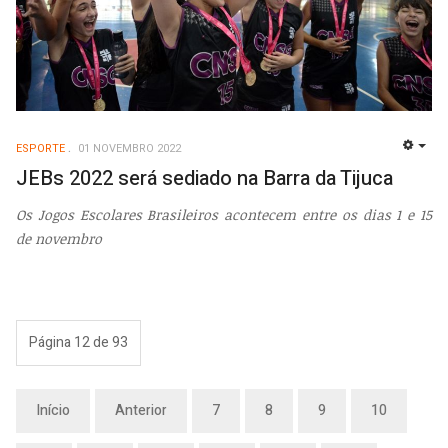
ESPORTE
01 NOVEMBRO 2022
EMP
JEBs 2022 será sediado na Barra da Tijuca
Os Jogos Escolares Brasileiros acontecem entre os dias 1 e 15
de novembro
Página 12 de 93
Início
Anterior
7
8
9
10