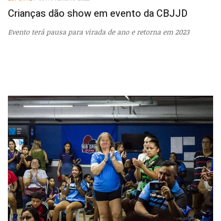
EMP
Crianças dão show em evento da CBJJD
Evento terá pausa para virada de ano e retorna em 2023