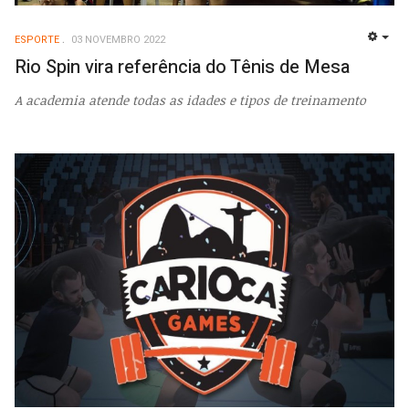
ESPORTE
03 NOVEMBRO 2022
EMP
Rio Spin vira referência do Tênis de Mesa
A academia atende todas as idades e tipos de treinamento