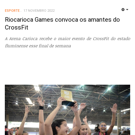
ESPORTE
17 NOVEMBRO 2022
EMP
Riocarioca Games convoca os amantes do
CrossFit
A Arena Carioca recebe o maior evento de CrossFit do estado
fluminense esse final de semana