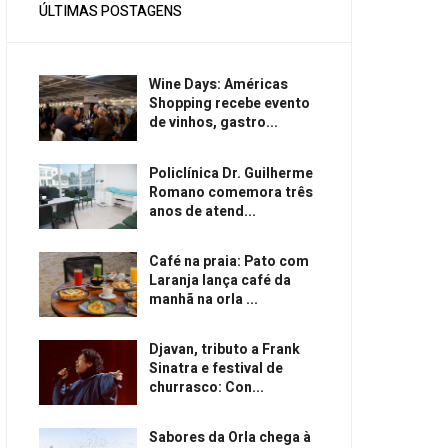
ÚLTIMAS POSTAGENS
Wine Days: Américas
Shopping recebe evento
de vinhos, gastro...
Policlínica Dr. Guilherme
Romano comemora três
anos de atend...
Café na praia: Pato com
Laranja lança café da
manhã na orla ...
Djavan, tributo a Frank
Sinatra e festival de
churrasco: Con...
Sabores da Orla chega à