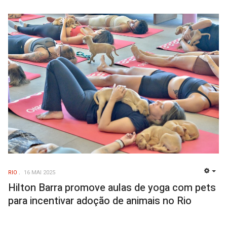
RIO
16 MAI 2025
EMP
Hilton Barra promove aulas de yoga com pets
para incentivar adoção de animais no Rio