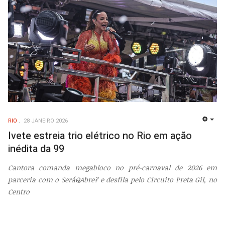
RIO
28 JANEIRO 2026
EMP
Ivete estreia trio elétrico no Rio em ação
inédita da 99
Cantora comanda megabloco no pré-carnaval de 2026 em
parceria com o SeráQAbre? e desfila pelo Circuito Preta Gil, no
Centro