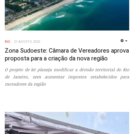
RIO
21 AGOSTO 2025
EMP
Zona Sudoeste: Câmara de Vereadores aprova
proposta para a criação da nova região
O projeto de lei planeja modificar a divisão territorial do Rio
de Janeiro, sem aumentar impostos estabelecidos para
moradores da região