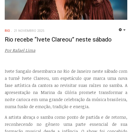
RIO
21 NOVEMBRO 2025
EMP
Rio recebe “Ivete Clareou” neste sábado
Por Rafael Lima
Ivete Sangalo desembarca no Rio de Janeiro neste sábado com
a turnê Ivete Clareou, um espetáculo que marca uma nova
fase artística da cantora ao revisitar suas raízes no samba. A
apresentação na Marina da Glória promete transformar a
noite carioca em uma grande celebração da música brasileira,
numa fusão de emoção, tradição e energia.
A artista abraça o samba como ponto de partida e de retorno,
reconhecendo no gênero uma parte essencial de sua
formação musical desde a infância. O show foi concebido