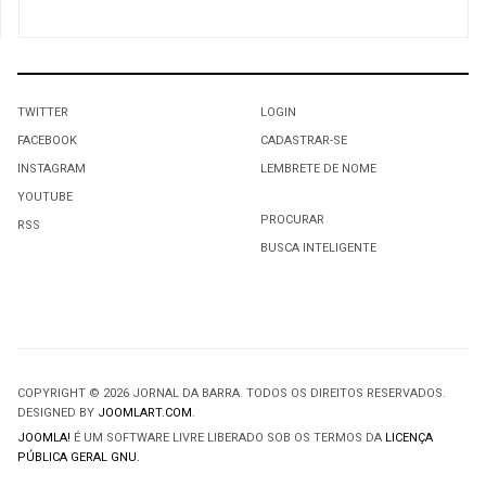
TWITTER
LOGIN
FACEBOOK
CADASTRAR-SE
INSTAGRAM
LEMBRETE DE NOME
YOUTUBE
PROCURAR
RSS
BUSCA INTELIGENTE
COPYRIGHT © 2026 JORNAL DA BARRA. TODOS OS DIREITOS RESERVADOS.
DESIGNED BY
JOOMLART.COM
.
JOOMLA!
É UM SOFTWARE LIVRE LIBERADO SOB OS TERMOS DA
LICENÇA
PÚBLICA GERAL GNU.