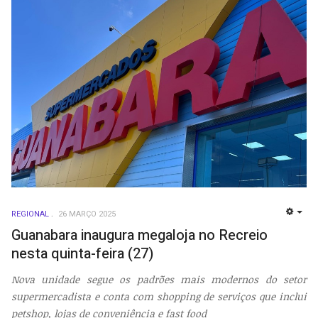
REGIONAL
26 MARÇO 2025
EMP
Guanabara inaugura megaloja no Recreio
nesta quinta-feira (27)
Nova unidade segue os padrões mais modernos do setor
supermercadista e conta com shopping de serviços que inclui
petshop, lojas de conveniência e fast food